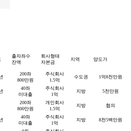
출자좌수
회사형태
도
지역
양도가
잔액
자본금
200좌
주식회사
7년
수도권
1억8천만원
800만원
1.5억
40좌
주식회사
9년
지방
5천만원
미대출
1억
200좌
개인회사
지방
협의
800만원
1.5억
40좌
주식회사
1년
지방
8천5백만원
미대출
1억