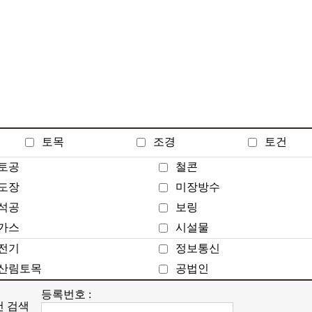
토목
조경
토건
토공
철콘
도장
미장방수
석공
보링
가스
시설물
전기
정보통신
산림토목
공법인
등록번호 :
건 검색