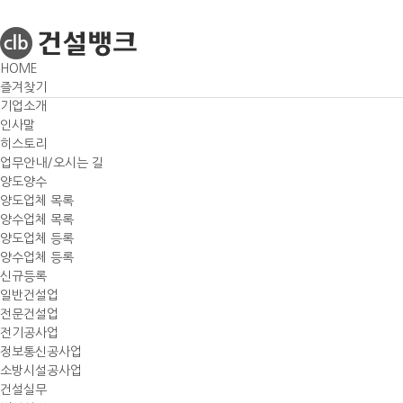
HOME
즐겨찾기
기업소개
인사말
대한민국 대표
히스토리
업무안내/오시는 길
M&A컨설팅기업
양도양수
양도업체 목록
건설뱅크
양수업체 목록
양도업체 등록
건설뱅크는 가슴이 따스한 사람들과 함께하는
양수업체 등록
사회적 기업을 지향 합니다.
신규등록
일반건설업
전문건설업
전기공사업
Your Vision Maker
정보통신공사업
소방시설공사업
Your Best Partn
건설실무